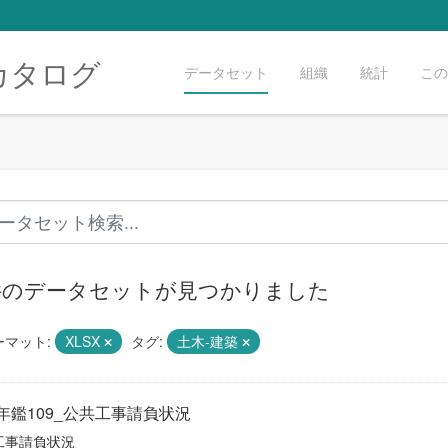
カタログ
データセット
組織
統計
この
 件のデータセットが見つかりました
ーマット:
XLSX
タグ:
土木-建築
年鑑109_公共工事請負状況
工事請負状況