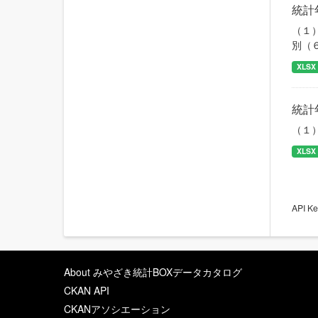
統計
（１
別（
XLSX
統計
（１
XLSX
API
About みやざき統計BOXデータカタログ
CKAN API
CKANアソシエーション