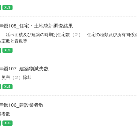
XLS
年鑑108_住宅・土地統計調査結果
） 延べ面積及び建築の時期別住宅数（２） 住宅の種類及び所有関係
住室数と畳数等
XLS
年鑑107_建築物滅失数
）災害（２）除却
XLS
年鑑106_建設業者数
業者数
XLS