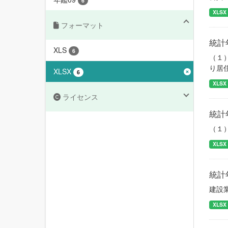
6
XLSX
フォーマット
統計
XLS
6
（１
り居
XLSX
6
XLSX
ライセンス
統計
（１
XLSX
統計
建設
XLSX