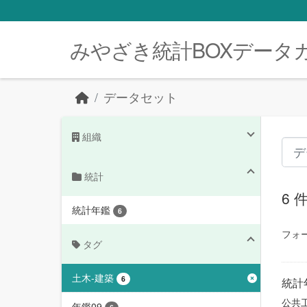
Skip to main content
みやざき統計BOXデータ
データセット
組織
統計
6
統計年鑑
6
フォ
タグ
土木-建築
6
統計
公共
年鑑09