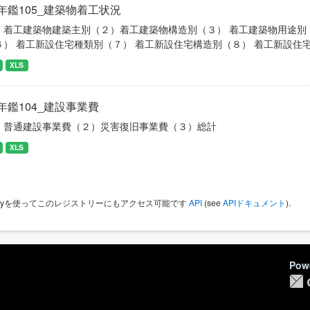
年鑑105_建築物着工状況
）着工建築物建築主別（２）着工建築物構造別（３） 着工建築物用途別
６） 着工新設住宅種類別（７） 着工新設住宅構造別（８） 着工新設住
XLS
年鑑104_建設事業費
）普通建設事業費（２）災害復旧事業費（３）総計
XLS
 Keyを使ってこのレジストリーにもアクセス可能です
API
(see
APIドキュメント
).
Pow