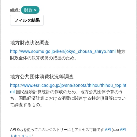
組織:
財政
フィルタ結果
地方財政状況調査
http://www.soumu.go.jp/iken/jokyo_chousa_shiryo.html
地方
財政全体の決算状況の把握のため。
地方公共団体消費状況等調査
https://www.esri.cao.go.jp/jp/sna/sonota/thihou/thihou_top.ht
ml
国民経済計算統計の作成のため、地方公共団体予算のう
ち、国民経済計算における消費に関連する特定項目等につい
て調査するもの。
API Keyを使ってこのレジストリーにもアクセス可能です
API
(see
API
ドキュメント
).