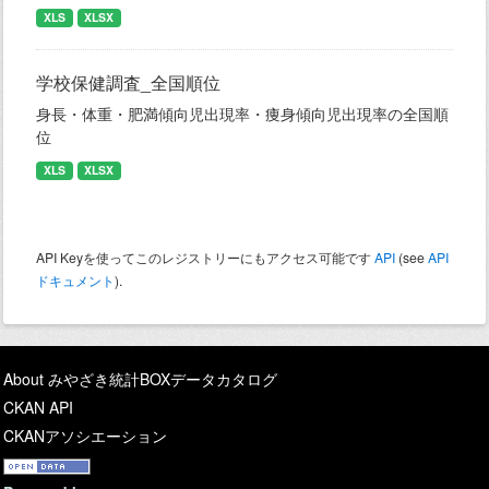
XLS
XLSX
学校保健調査_全国順位
身長・体重・肥満傾向児出現率・痩身傾向児出現率の全国順
位
XLS
XLSX
API Keyを使ってこのレジストリーにもアクセス可能です
API
(see
API
ドキュメント
).
About みやざき統計BOXデータカタログ
CKAN API
CKANアソシエーション