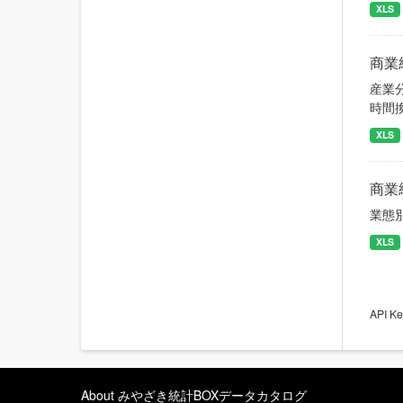
XLS
商業
産業
時間
XLS
商業
業態
XLS
API
About みやざき統計BOXデータカタログ