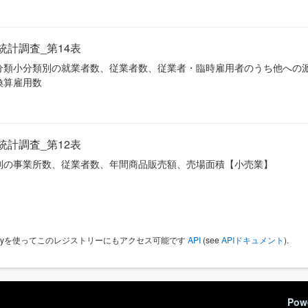
統計調査_第14表
分類小分類別の就業者数、従業者数、従業者・臨時雇用者のうち他への
換算雇用数
統計調査_第12表
別の事業所数、従業者数、年間商品販売額、売場面積【小売業】
 Keyを使ってこのレジストリーにもアクセス可能です
API
(see
APIドキュメント
).
Pow