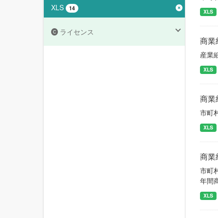
XLS
14
XLS
ライセンス
商業
産業
XLS
商業
市町
XLS
商業
市町
年間
XLS