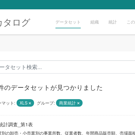
カタログ
データセット
組織
統計
この
4 件のデータセットが見つかりました
ーマット:
XLS
グループ:
商業統計
統計調査_第1表
村別の卸売・小売業別の事業所数、従業者数、年間商品販売額、売場面