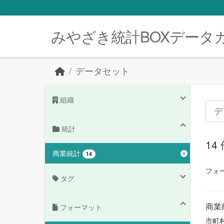
Skip to main content
みやざき統計BOXデータ
データセット
組織
統計
1
商業統計
14
フォ
タグ
商業
フォーマット
市町