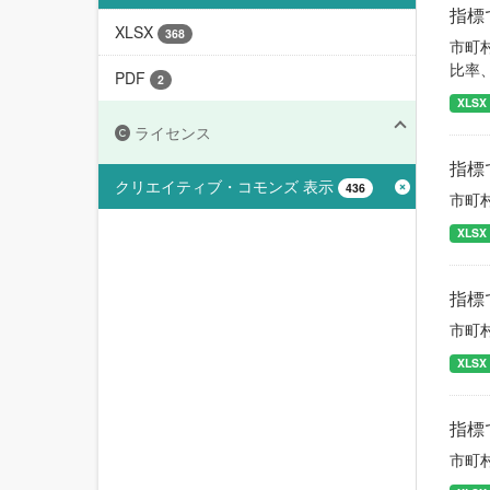
指標
XLSX
368
市町
比率
PDF
2
XLSX
ライセンス
指標
クリエイティブ・コモンズ 表示
436
市町
XLSX
指標
市町
XLSX
指標
市町