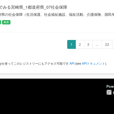
でみる宮崎県_1都道府県_07社会保障
府県の社会保障（生活保護、社会福祉施設、福祉活動、介護保険、国民
XLS
1
2
3
...
22
 Keyを使ってこのレジストリーにもアクセス可能です
API
(see
APIドキュメント
).
Pow