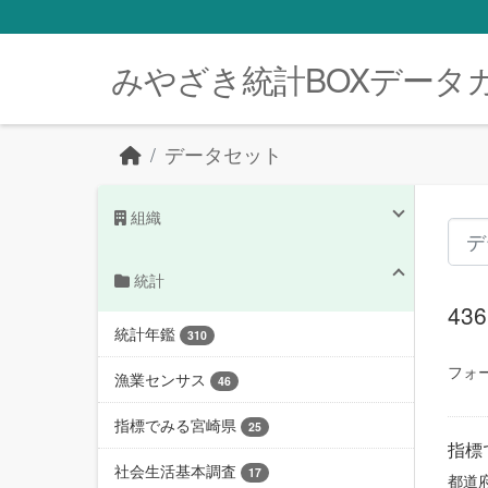
Skip to main content
みやざき統計BOXデータ
データセット
組織
統計
4
統計年鑑
310
フォ
漁業センサス
46
指標でみる宮崎県
25
指標
社会生活基本調査
17
都道