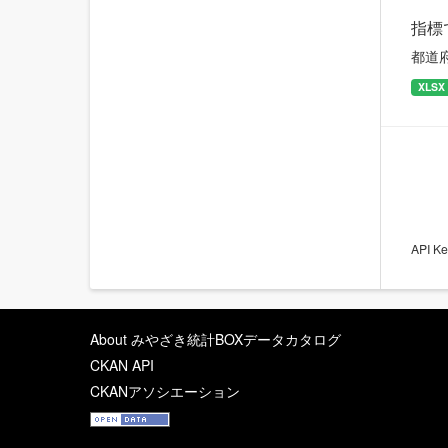
指標
都道
XLSX
API
About みやざき統計BOXデータカタログ
CKAN API
CKANアソシエーション