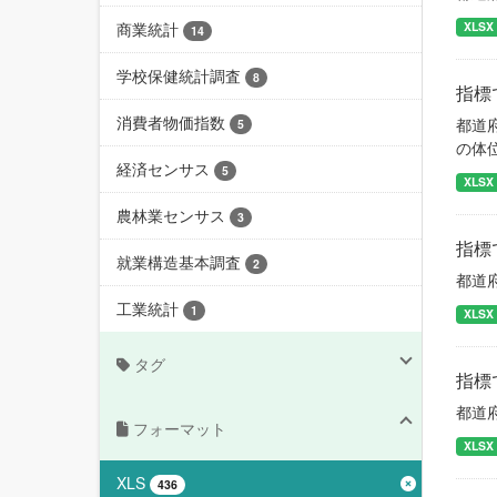
商業統計
XLSX
14
学校保健統計調査
8
指標
消費者物価指数
都道
5
の体
経済センサス
5
XLSX
農林業センサス
3
指標
就業構造基本調査
2
都道
工業統計
1
XLSX
タグ
指標
都道
フォーマット
XLSX
XLS
436