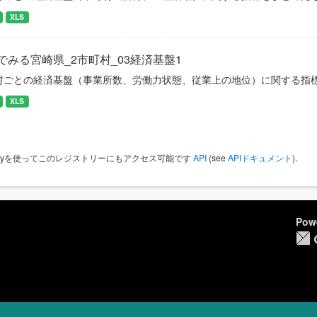
XLS
でみる宮崎県_2市町村_03経済基盤1
村ごとの経済基盤（事業所数、労働力状態、従業上の地位）に関する指
XLS
 Keyを使ってこのレジストリーにもアクセス可能です
API
(see
APIドキュメント
).
Pow