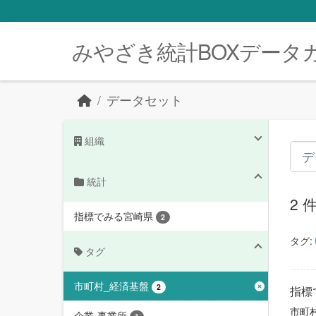
Skip to main content
みやざき統計BOXデータ
データセット
組織
統計
2
指標でみる宮崎県
2
タグ:
タグ
市町村_経済基盤
2
指標
市町
企業-事業所