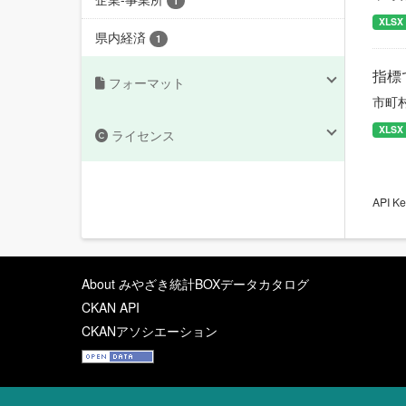
1
XLSX
県内経済
1
指標
フォーマット
市町
XLSX
ライセンス
API
About みやざき統計BOXデータカタログ
CKAN API
CKANアソシエーション