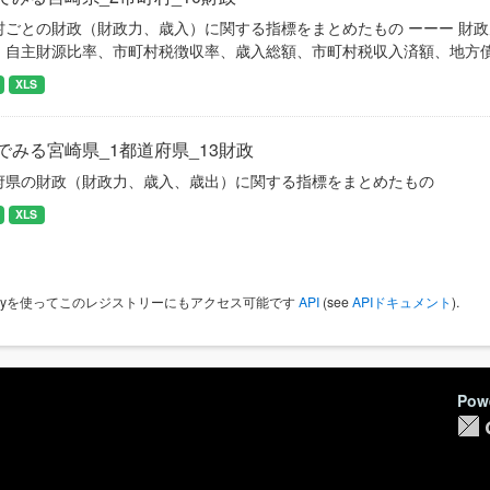
村ごとの財政（財政力、歳入）に関する指標をまとめたもの ーーー 財
、自主財源比率、市町村税徴収率、歳入総額、市町村税収入済額、地方
XLS
でみる宮崎県_1都道府県_13財政
府県の財政（財政力、歳入、歳出）に関する指標をまとめたもの
XLS
 Keyを使ってこのレジストリーにもアクセス可能です
API
(see
APIドキュメント
).
Pow