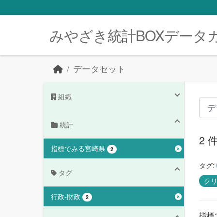
Skip to main content
みやざき統計BOXデータ
データセット
組織
統計
2
指標でみる宮崎県
2
タグ:
タグ
ク
行政-財政
2
指標