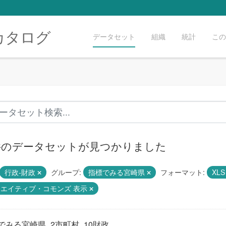
カタログ
データセット
組織
統計
この
 件のデータセットが見つかりました
行政-財政
グループ:
指標でみる宮崎県
フォーマット:
XL
リエイティブ・コモンズ 表示
でみる宮崎県_2市町村_10財政