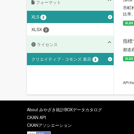
フォーマット
市町
比率
XLS
2
XLSX
XLSX
2
指標
ライセンス
都道
クリエイティブ・コモンズ 表示
XLSX
2
API
About みやざき統計BOXデータカタログ
CKAN API
CKANアソシエーション