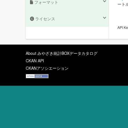
フォーマット
ート
ライセンス
API
About みやざき統計BOXデータカタログ
CKAN API
CKANアソシエーション