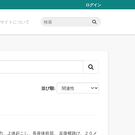
ログイン
サイトについて
並び順
握力、上体起こし、長座体前屈、 反復横跳び、２０メ