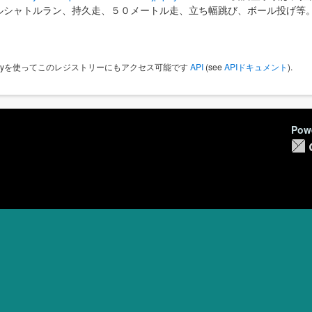
ルシャトルラン、持久走、５０メートル走、立ち幅跳び、ボール投げ等
 Keyを使ってこのレジストリーにもアクセス可能です
API
(see
APIドキュメント
).
Pow