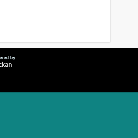
。
ered by