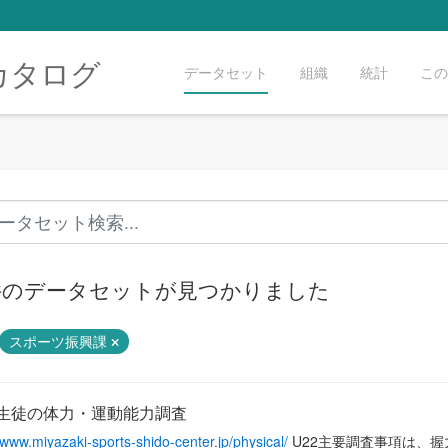
カタログ
データセット
組織
統計
この
 件のデータセットが見つかりました
スポーツ振興課
生徒の体力・運動能力調査
//www.miyazaki-sports-shido-center.jp/physical/
U22主要調査事項は、