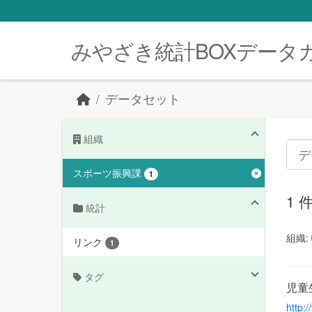
Skip to main content
みやざき統計BOXデータ
データセット
組織
スポーツ振興課
1
1
統計
組織:
リンク
1
タグ
児童
http: