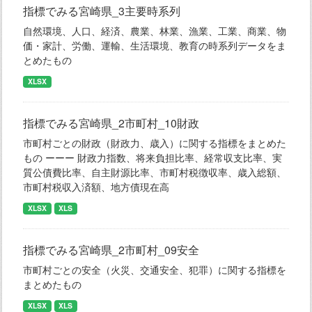
指標でみる宮崎県_3主要時系列
自然環境、人口、経済、農業、林業、漁業、工業、商業、物
価・家計、労働、運輸、生活環境、教育の時系列データをま
とめたもの
XLSX
指標でみる宮崎県_2市町村_10財政
市町村ごとの財政（財政力、歳入）に関する指標をまとめた
もの ーーー 財政力指数、将来負担比率、経常収支比率、実
質公債費比率、自主財源比率、市町村税徴収率、歳入総額、
市町村税収入済額、地方債現在高
XLSX
XLS
指標でみる宮崎県_2市町村_09安全
市町村ごとの安全（火災、交通安全、犯罪）に関する指標を
まとめたもの
XLSX
XLS