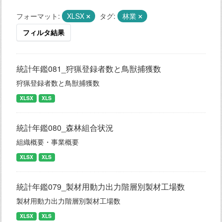
フォーマット:
XLSX
タグ:
林業
フィルタ結果
統計年鑑081_狩猟登録者数と鳥獣捕獲数
狩猟登録者数と鳥獣捕獲数
XLSX
XLS
統計年鑑080_森林組合状況
組織概要・事業概要
XLSX
XLS
統計年鑑079_製材用動力出力階層別製材工場数
製材用動力出力階層別製材工場数
XLSX
XLS