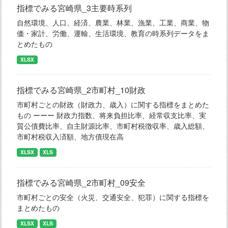
指標でみる宮崎県_3主要時系列
自然環境、人口、経済、農業、林業、漁業、工業、商業、物
価・家計、労働、運輸、生活環境、教育の時系列データをま
とめたもの
XLSX
指標でみる宮崎県_2市町村_10財政
市町村ごとの財政（財政力、歳入）に関する指標をまとめた
もの ーーー 財政力指数、将来負担比率、経常収支比率、実
質公債費比率、自主財源比率、市町村税徴収率、歳入総額、
市町村税収入済額、地方債現在高
XLSX
XLS
指標でみる宮崎県_2市町村_09安全
市町村ごとの安全（火災、交通安全、犯罪）に関する指標を
まとめたもの
XLSX
XLS