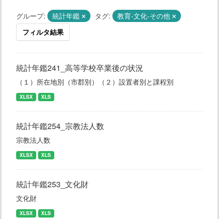
グループ:
統計年鑑
タグ:
教育-文化-その他
フィルタ結果
統計年鑑241_高等学校卒業後の状況
（１）所在地別（市郡別）（２）設置者別と課程別
XLSX
XLS
統計年鑑254_宗教法人数
宗教法人数
XLSX
XLS
統計年鑑253_文化財
文化財
XLSX
XLS