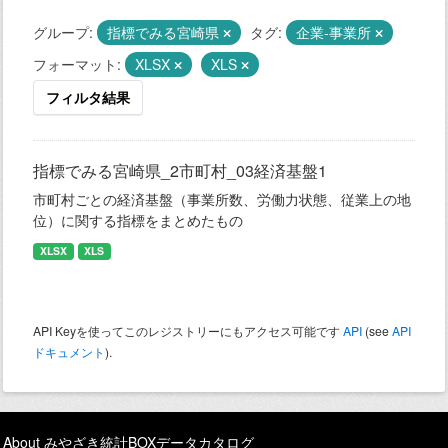
グループ:
指標でみる宮崎県
タグ:
企業-事業所
フォーマット:
XLSX
XLS
フィルタ結果
指標でみる宮崎県_2市町村_03経済基盤1
市町村ごとの経済基盤（事業所数、労働力状態、従業上の地
位）に関する指標をまとめたもの
XLSX
XLS
API Keyを使ってこのレジストリーにもアクセス可能です
API
(see
API
ドキュメント
).
About みやざき統計BOXデータカタログ