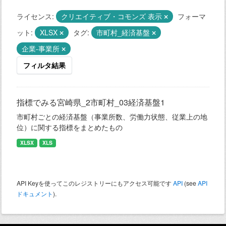
ライセンス:
クリエイティブ・コモンズ 表示
フォーマ
ット:
XLSX
タグ:
市町村_経済基盤
企業-事業所
フィルタ結果
指標でみる宮崎県_2市町村_03経済基盤1
市町村ごとの経済基盤（事業所数、労働力状態、従業上の地
位）に関する指標をまとめたもの
XLSX
XLS
API Keyを使ってこのレジストリーにもアクセス可能です
API
(see
API
ドキュメント
).