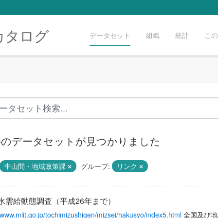
カタログ
データセット
組織
統計
この
 件のデータセットが見つかりました
中山間・地域政策課
グループ:
リンク
水需給動態調査（平成26年まで）
//www.mlit.go.jp/tochimizushigen/mizsei/hakusyo/index5.html
全国及び地