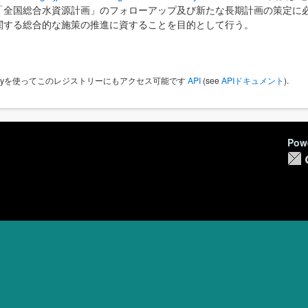
「全国総合水資源計画」のフォローアップ及び新たな長期計画の策定に
関する総合的な施策の推進に資することを目的として行う。
 Keyを使ってこのレジストリーにもアクセス可能です
API
(see
APIドキュメント
).
Pow