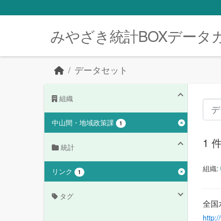
Skip to main content
みやざき統計BOXデータ
データセット
組織
中山間・地域政策課
1
1
統計
組織:
リンク
1
タグ
全国
http: