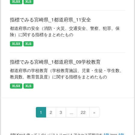
XLSX
XLS
指標でみる宮崎県_1都道府県_11安全
都道府県の安全（消防・火災、交通安全、警察、犯罪、保
険）に関する指標をまとめたもの
XLSX
XLS
指標でみる宮崎県_1都道府県_09学校教育
都道府県の学校教育（学校教育施設、児童・生徒・学生数、
教員数、教育普及度）に関する指標をまとめたもの
XLSX
XLS
1
2
3
...
22
»
API Keyを使ってこのレジストリーにもアクセス可能です
API
(see
API