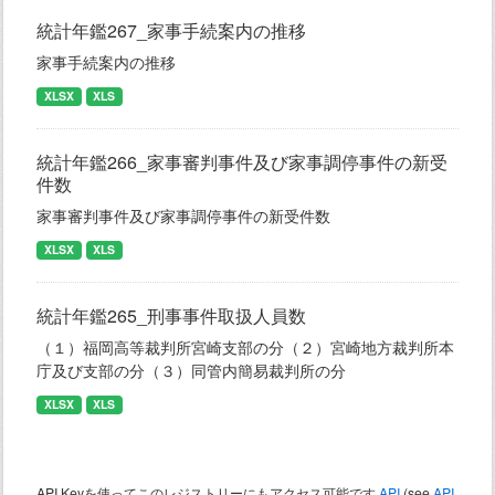
統計年鑑267_家事手続案内の推移
家事手続案内の推移
XLSX
XLS
統計年鑑266_家事審判事件及び家事調停事件の新受
件数
家事審判事件及び家事調停事件の新受件数
XLSX
XLS
統計年鑑265_刑事事件取扱人員数
（１）福岡高等裁判所宮崎支部の分（２）宮崎地方裁判所本
庁及び支部の分（３）同管内簡易裁判所の分
XLSX
XLS
API Keyを使ってこのレジストリーにもアクセス可能です
API
(see
API