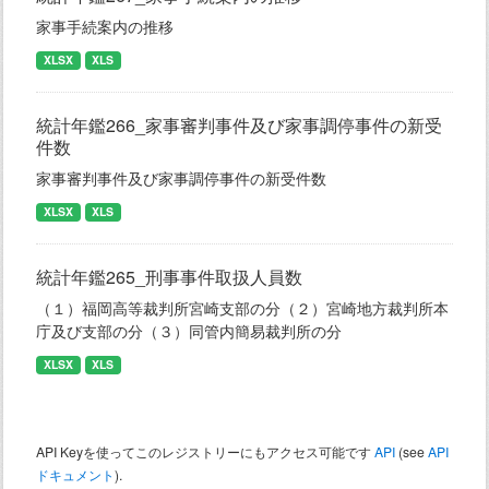
家事手続案内の推移
XLSX
XLS
統計年鑑266_家事審判事件及び家事調停事件の新受
件数
家事審判事件及び家事調停事件の新受件数
XLSX
XLS
統計年鑑265_刑事事件取扱人員数
（１）福岡高等裁判所宮崎支部の分（２）宮崎地方裁判所本
庁及び支部の分（３）同管内簡易裁判所の分
XLSX
XLS
API Keyを使ってこのレジストリーにもアクセス可能です
API
(see
API
ドキュメント
).