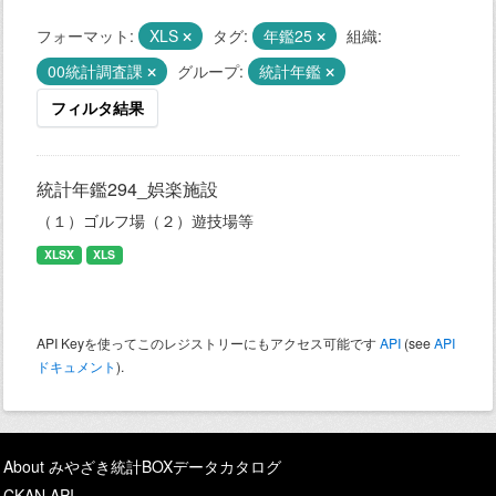
フォーマット:
XLS
タグ:
年鑑25
組織:
00統計調査課
グループ:
統計年鑑
フィルタ結果
統計年鑑294_娯楽施設
（１）ゴルフ場（２）遊技場等
XLSX
XLS
API Keyを使ってこのレジストリーにもアクセス可能です
API
(see
API
ドキュメント
).
About みやざき統計BOXデータカタログ
CKAN API