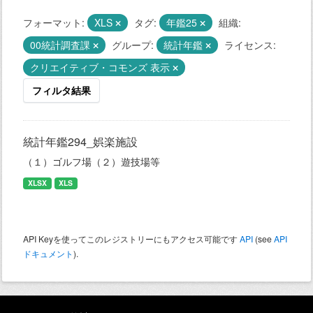
フォーマット:
XLS
タグ:
年鑑25
組織:
00統計調査課
グループ:
統計年鑑
ライセンス:
クリエイティブ・コモンズ 表示
フィルタ結果
統計年鑑294_娯楽施設
（１）ゴルフ場（２）遊技場等
XLSX
XLS
API Keyを使ってこのレジストリーにもアクセス可能です
API
(see
API
ドキュメント
).