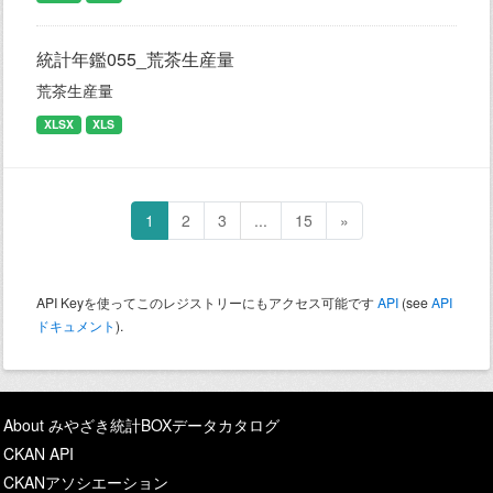
統計年鑑055_荒茶生産量
荒茶生産量
XLSX
XLS
1
2
3
...
15
»
API Keyを使ってこのレジストリーにもアクセス可能です
API
(see
API
ドキュメント
).
About みやざき統計BOXデータカタログ
CKAN API
CKANアソシエーション