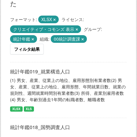
た
フォーマット:
XLSX
ライセンス:
クリエイティブ・コモンズ 表示
グループ:
統計年鑑
組織:
00統計調査課
フィルタ結果
統計年鑑019_就業構造人口
(1) 男女、産業、従業上の地位、雇用形態別有業者数(2) 男
女、産業、従業上の地位、雇用形態、年間就業日数、就業の
規則性、週間就業時間別有業者数(3) 所得、産業別雇用者数
(4) 男女、年齢別過去1年間の転職者数、離職者数
XLSX
XLS
統計年鑑018_国勢調査人口
...