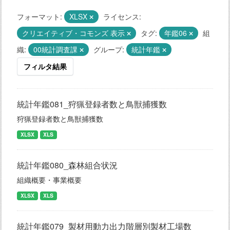
フォーマット:
XLSX
ライセンス:
クリエイティブ・コモンズ 表示
タグ:
年鑑06
組
織:
00統計調査課
グループ:
統計年鑑
フィルタ結果
統計年鑑081_狩猟登録者数と鳥獣捕獲数
狩猟登録者数と鳥獣捕獲数
XLSX
XLS
統計年鑑080_森林組合状況
組織概要・事業概要
XLSX
XLS
統計年鑑079_製材用動力出力階層別製材工場数