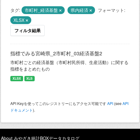
タグ:
市町村_経済基盤
県内経済
フォーマット:
XLSX
フィルタ結果
指標でみる宮崎県_2市町村_03経済基盤2
市町村ごとの経済基盤（市町村民所得、生産活動）に関する
指標をまとめたもの
XLSX
XLS
API Keyを使ってこのレジストリーにもアクセス可能です
API
(see
API
ドキュメント
).
About みやざき統計BOXデータカタログ