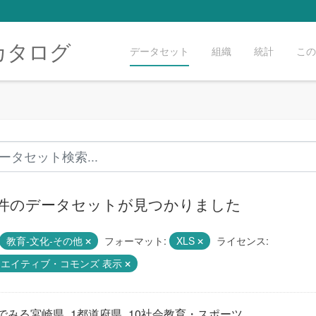
カタログ
データセット
組織
統計
この
1 件のデータセットが見つかりました
教育-文化-その他
フォーマット:
XLS
ライセンス:
リエイティブ・コモンズ 表示
でみる宮崎県_1都道府県_10社会教育・スポーツ