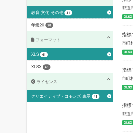
都道
教育-文化-その他
41
XLSX
年鑑20
28
指標
フォーマット
市町
XLSX
XLS
41
XLSX
40
指標
市町
ライセンス
XLSX
クリエイティブ・コモンズ 表示
41
指標
都道
XLSX