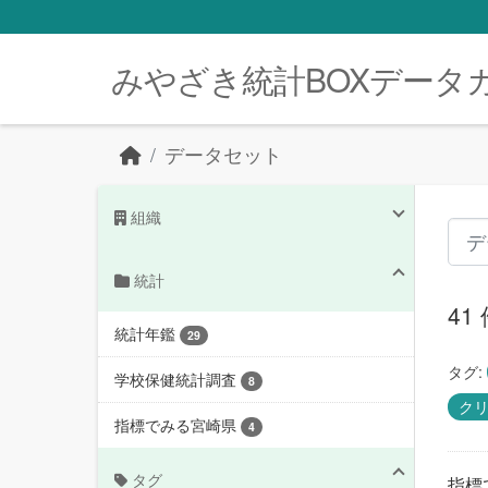
Skip to main content
みやざき統計BOXデータ
データセット
組織
統計
4
統計年鑑
29
タグ:
学校保健統計調査
8
ク
指標でみる宮崎県
4
タグ
指標