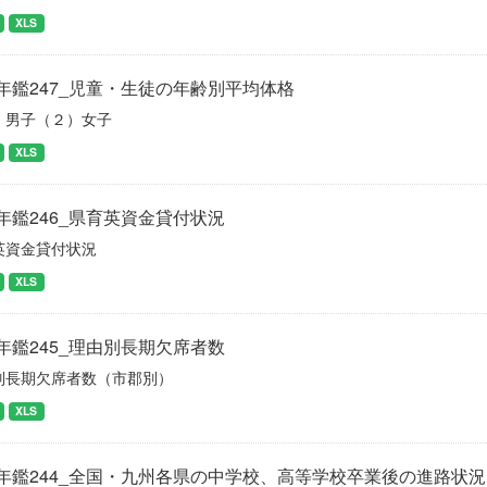
XLS
年鑑247_児童・生徒の年齢別平均体格
）男子（２）女子
XLS
年鑑246_県育英資金貸付状況
英資金貸付状況
XLS
年鑑245_理由別長期欠席者数
別長期欠席者数（市郡別）
XLS
年鑑244_全国・九州各県の中学校、高等学校卒業後の進路状況