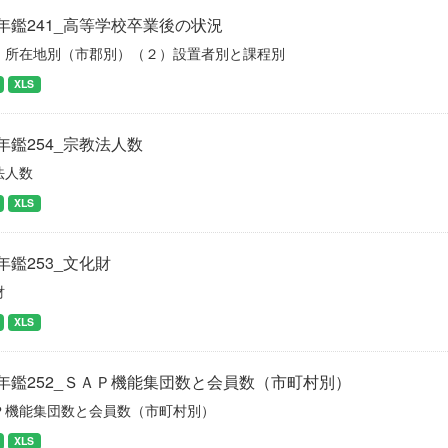
年鑑241_高等学校卒業後の状況
）所在地別（市郡別）（２）設置者別と課程別
XLS
年鑑254_宗教法人数
法人数
XLS
年鑑253_文化財
財
XLS
年鑑252_ＳＡＰ機能集団数と会員数（市町村別）
Ｐ機能集団数と会員数（市町村別）
XLS