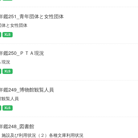
年鑑251_青年団体と女性団体
団体と女性団体
XLS
年鑑250_ＰＴＡ現況
Ａ現況
XLS
年鑑249_博物館観覧人員
館観覧人員
XLS
年鑑248_図書館
）施設及び利用状況（２）各種文庫利用状況