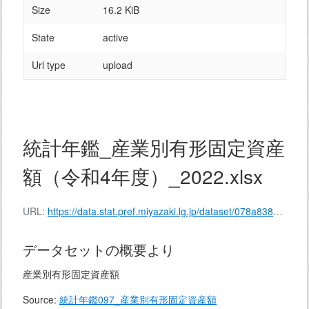
Size
16.2 KiB
State
active
Url type
upload
統計年鑑_産業別有形固定資産
額（令和4年度）_2022.xlsx
URL:
https://data.stat.pref.miyazaki.lg.jp/dataset/078a8381-3967-4166-91e9-bddb8ed85271/resource/fda26bb3-587f-4b7d-8f17-f3ae2f901f39/download/139-097.xlsx
データセットの概要より
産業別有形固定資産額
Source:
統計年鑑097_産業別有形固定資産額