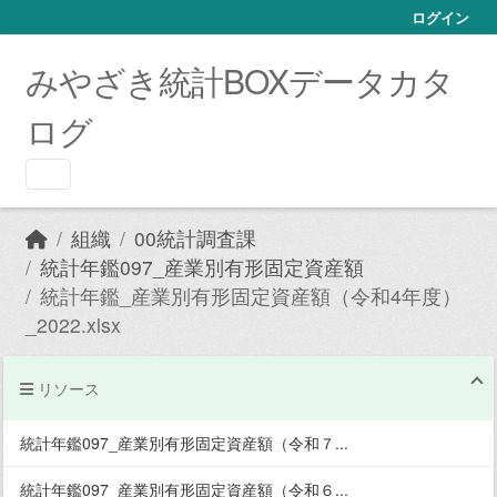
Skip to main content
ログイン
みやざき統計BOXデータカタ
ログ
組織
00統計調査課
統計年鑑097_産業別有形固定資産額
統計年鑑_産業別有形固定資産額（令和4年度）
_2022.xlsx
リソース
統計年鑑097_産業別有形固定資産額（令和７...
統計年鑑097_産業別有形固定資産額（令和６...