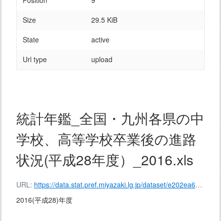
Position
9
Size
29.5 KiB
State
active
Url type
upload
統計年鑑_全国・九州各県の中
学校、高等学校卒業後の進路
状況(平成28年度）_2016.xls
URL:
https://data.stat.pref.miyazaki.lg.jp/dataset/e202ea6e-43b3-4860-b325-49a0402b1e27/resource/a242cca6-e287-46b4-84b7-9b1f84119f79/download/%E7%B5%B1%E8%A8%88%E5%B9%B4%E9%91%91_%E5%85%A8%E5%9B%BD%E3%83%BB%E4%B9%9D%E5%B7%9E%E5%90%84%E7%9C%8C%E3%81%AE%E4%B8%AD%E5%AD%A6%E6%A0%A1%E3%80%81%E9%AB%98%E7%AD%89%E5%AD%A6%E6%A0%A1%E5%8D%92%E6%A5%AD%E5%BE%8C%E3%81%AE%E9%80%B2%E8%B7%AF%E7%8A%B6%E6%B3%81(%E5%B9%B3%E6%88%9028%E5%B9%B4%E5%BA%A6%EF%BC%89_2016.xls
2016(平成28)年度