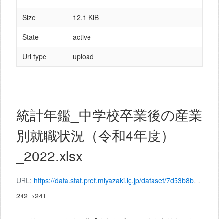
Size
12.1 KiB
State
active
Url type
upload
統計年鑑_中学校卒業後の産業
別就職状況（令和4年度）
_2022.xlsx
URL:
https://data.stat.pref.miyazaki.lg.jp/dataset/7d53b8b8-2d97-430a-a8a1-0659aa85e042/resource/bb2feb9e-dbf2-4ae9-9eb5-4ad9bdf640d1/download/139-241.xlsx
242→241