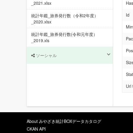
_2021.xlsx
Has
Id
統計年鑑_旅券発行数（令和2年度）
_2020.xlsx
Mim
統計年鑑_旅券発行数(令和元年度）
Pac
_2019.xls
Pos
ソーシャル
Siz
Sta
Url
About みやざき統計BOXデータカタログ
CKAN API