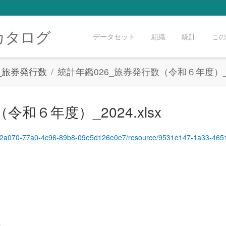
カタログ
データセット
組織
統計
この
_旅券発行数
統計年鑑026_旅券発行数（令和６年度）_202
和６年度）_2024.xlsx
set/f122a070-77a0-4c96-89b8-09e5d126e0e7/resource/9531e147-1a33-4