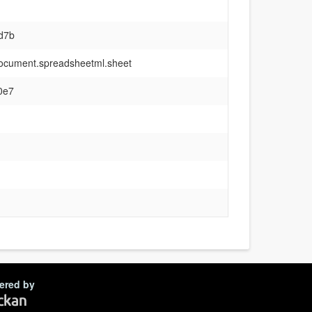
d7b
document.spreadsheetml.sheet
0e7
ered by