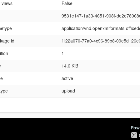
 views
False
9531e147-1a33-4651-908f-de2e78068
etype
application/vnd.openxmlformats-office
kage id
f122a070-77a0-4c96-89b8-09e5d126e
ition
1
e
14.6 KiB
te
active
 type
upload
Pow