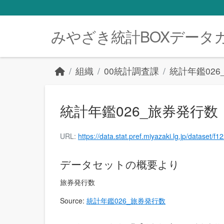
Skip to main content
みやざき統計BOXデータ
組織
00統計調査課
統計年鑑026
統計年鑑026_旅券発行数（令
URL:
https://data.stat.pref.miyazaki.lg.jp/data
データセットの概要より
旅券発行数
Source:
統計年鑑026_旅券発行数