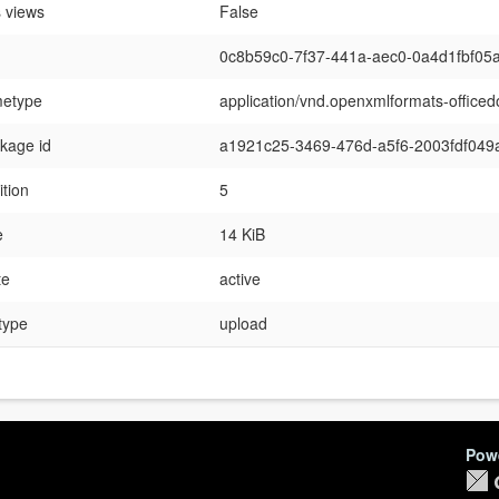
 views
False
0c8b59c0-7f37-441a-aec0-0a4d1fbf05
etype
application/vnd.openxmlformats-office
kage id
a1921c25-3469-476d-a5f6-2003fdf049
ition
5
e
14 KiB
te
active
 type
upload
Pow