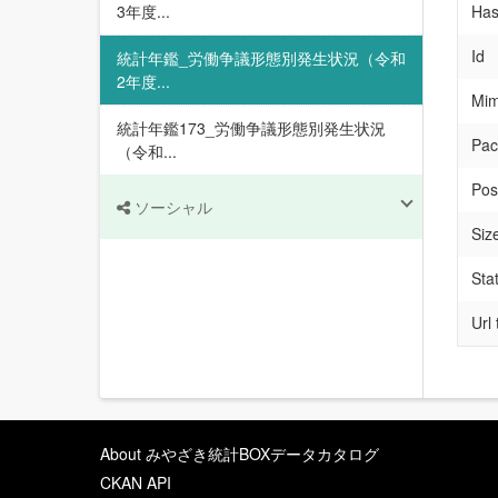
3年度...
Has
Id
統計年鑑_労働争議形態別発生状況（令和
2年度...
Mim
統計年鑑173_労働争議形態別発生状況
Pac
（令和...
Pos
ソーシャル
Siz
Sta
Url
About みやざき統計BOXデータカタログ
CKAN API