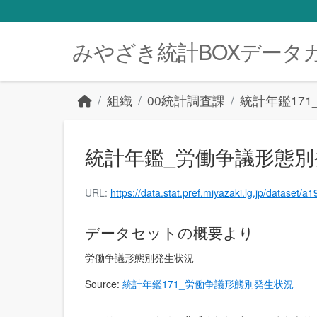
Skip to main content
みやざき統計BOXデータ
組織
00統計調査課
統計年鑑17
統計年鑑_労働争議形態別発生
URL:
https://data.stat.pref.miyazaki.lg.jp/datas
データセットの概要より
労働争議形態別発生状況
Source:
統計年鑑171_労働争議形態別発生状況