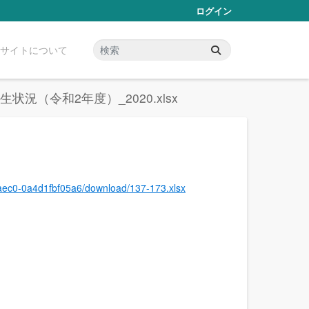
ログイン
サイトについて
況（令和2年度）_2020.xlsx
-aec0-0a4d1fbf05a6/download/137-173.xlsx