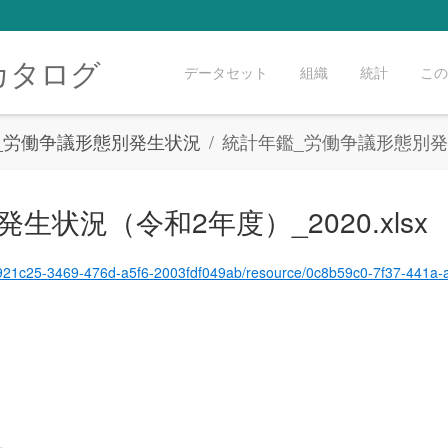
カタログ
データセット
組織
統計
この
1_労働争議形態別発生状況
統計年鑑_労働争議形態別発生状
状況（令和2年度）_2020.xlsx
et/a1921c25-3469-476d-a5f6-2003fdf049ab/resource/0c8b59c0-7f37-441a