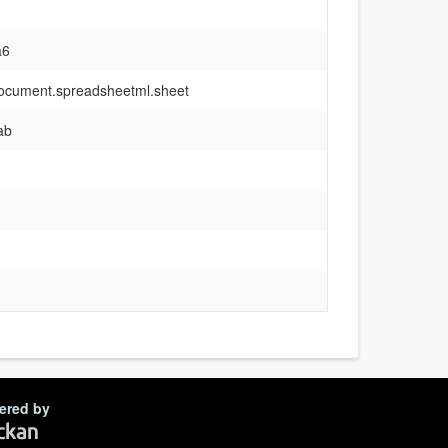
a6
document.spreadsheetml.sheet
ab
ered by