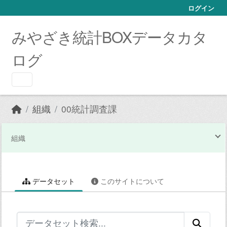
Skip to main content
ログイン
みやざき統計BOXデータカタ
ログ
組織
00統計調査課
組織
データセット
このサイトについて