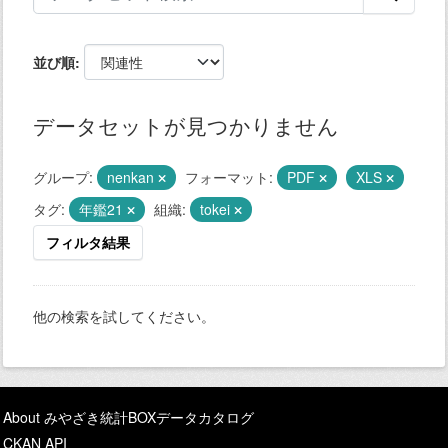
並び順
データセットが見つかりません
グループ:
nenkan
フォーマット:
PDF
XLS
タグ:
年鑑21
組織:
tokei
フィルタ結果
他の検索を試してください。
About みやざき統計BOXデータカタログ
CKAN API