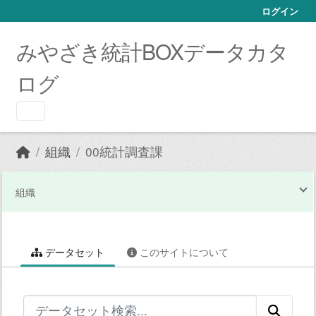
Skip to main content
ログイン
みやざき統計BOXデータカタ
ログ
組織
00統計調査課
組織
データセット
このサイトについて