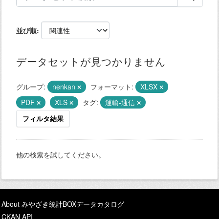
並び順
データセットが見つかりません
グループ:
nenkan
フォーマット:
XLSX
PDF
XLS
タグ:
運輸-通信
フィルタ結果
他の検索を試してください。
About みやざき統計BOXデータカタログ
CKAN API