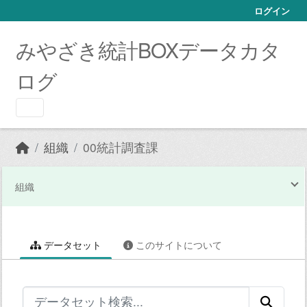
Skip to main content
ログイン
みやざき統計BOXデータカタ
ログ
組織
00統計調査課
組織
データセット
このサイトについて