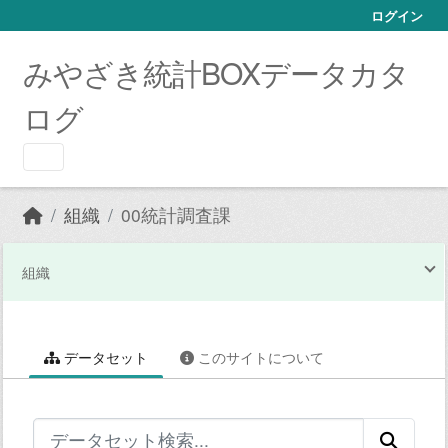
Skip to main content
ログイン
みやざき統計BOXデータカタ
ログ
組織
00統計調査課
組織
データセット
このサイトについて