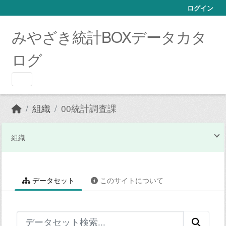
Skip to main content
ログイン
みやざき統計BOXデータカタ
ログ
組織
00統計調査課
組織
データセット
このサイトについて