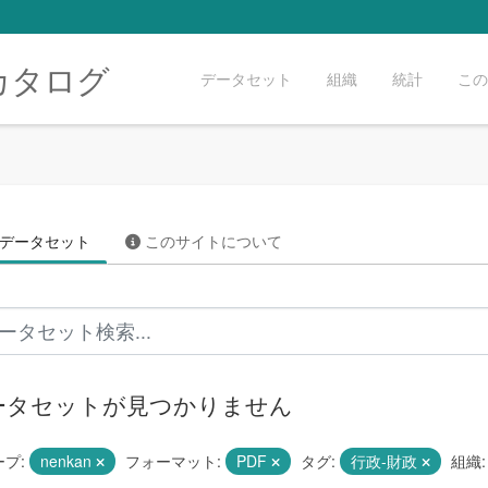
カタログ
データセット
組織
統計
この
データセット
このサイトについて
ータセットが見つかりません
プ:
nenkan
フォーマット:
PDF
タグ:
行政-財政
組織: