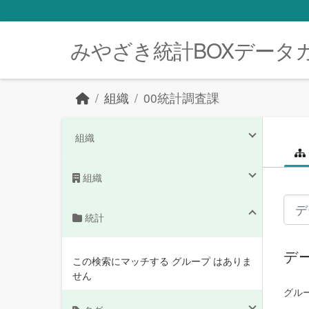
Skip to main content
みやざき統計BOXデータ
組織
00統計調査課
組織
組織
統計
デ
この検索にマッチする グループ はありま
せん
グルー