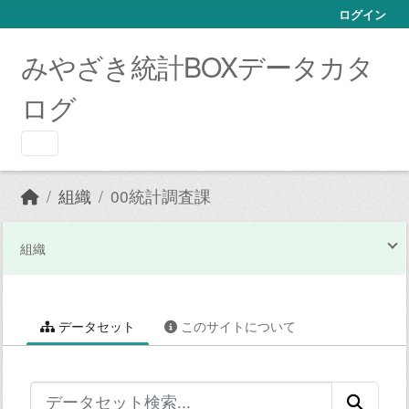
Skip to main content
ログイン
みやざき統計BOXデータカタ
ログ
組織
00統計調査課
組織
データセット
このサイトについて