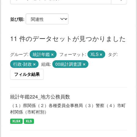
並び順
11 件のデータセットが見つかりました
グループ:
統計年鑑
フォーマット:
XLS
タグ:
行政-財政
組織:
00統計調査課
フィルタ結果
統計年鑑224_地方公務員数
（１）県関係（２）各種委員会事務局（３）警察（４）市町
村関係（市町村別）
XLSX
XLS