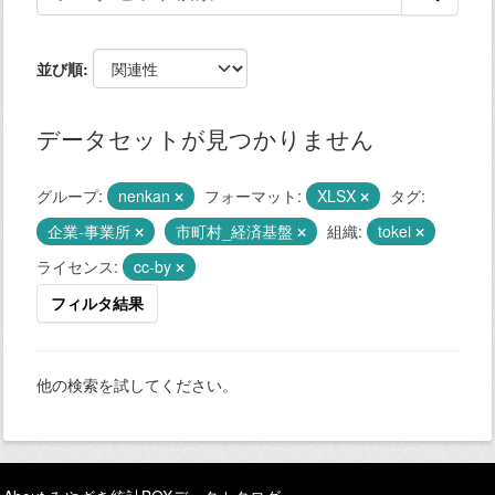
並び順
データセットが見つかりません
グループ:
nenkan
フォーマット:
XLSX
タグ:
企業-事業所
市町村_経済基盤
組織:
tokei
ライセンス:
cc-by
フィルタ結果
他の検索を試してください。