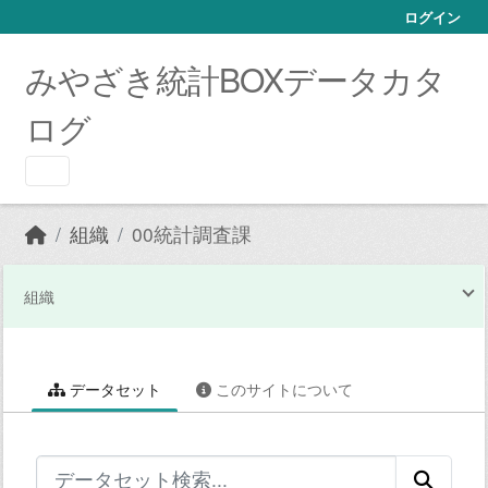
Skip to main content
ログイン
みやざき統計BOXデータカタ
ログ
組織
00統計調査課
組織
データセット
このサイトについて