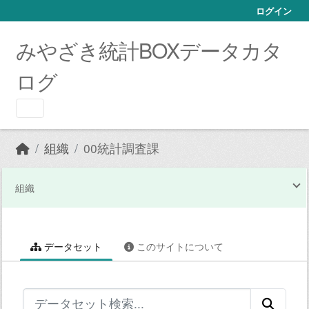
Skip to main content
ログイン
みやざき統計BOXデータカタ
ログ
組織
00統計調査課
組織
データセット
このサイトについて