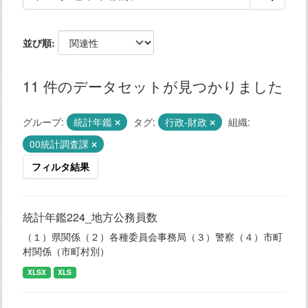
並び順
11 件のデータセットが見つかりました
グループ:
統計年鑑
タグ:
行政-財政
組織:
00統計調査課
フィルタ結果
統計年鑑224_地方公務員数
（１）県関係（２）各種委員会事務局（３）警察（４）市町
村関係（市町村別）
XLSX
XLS