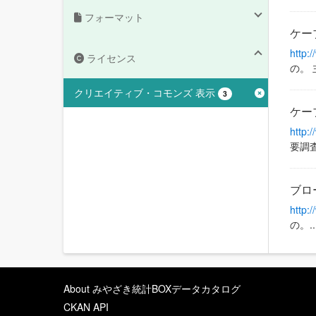
フォーマット
ケー
http:
ライセンス
の。
クリエイティブ・コモンズ 表示
3
ケー
http:
要調
ブロ
http:
の。..
About みやざき統計BOXデータカタログ
CKAN API