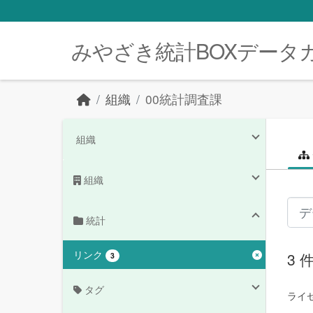
Skip to main content
みやざき統計BOXデータ
組織
00統計調査課
組織
組織
統計
リンク
3
3
タグ
ライセ