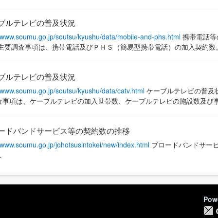
ブルテレビの普及状況
//www.soumu.go.jp/soutsu/kyushu/data/mobile-and-phs.html
携帯電話等
 主要調査事項は、携帯電話及びＰＨＳ（簡易型携帯電話）の加入契約数
ブルテレビの普及状況
//www.soumu.go.jp/soutsu/kyushu/data/catv.html
ケーブルテレビの普及
査事項は、ケーブルテレビの加入世帯数、ケーブルテレビの施設数及び
ードバンドサービス等の契約数の推移
//www.soumu.go.jp/johotsusintokei/new/index.html
ブロードバンドサー
.
Pow