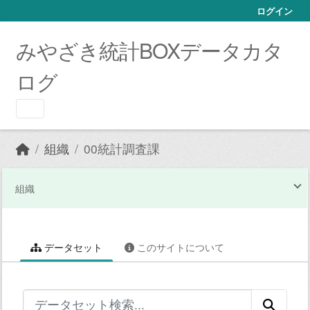
Skip to main content
ログイン
みやざき統計BOXデータカタ
ログ
組織
00統計調査課
組織
データセット
このサイトについて