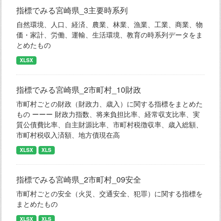
指標でみる宮崎県_3主要時系列
自然環境、人口、経済、農業、林業、漁業、工業、商業、物
価・家計、労働、運輸、生活環境、教育の時系列データをま
とめたもの
XLSX
指標でみる宮崎県_2市町村_10財政
市町村ごとの財政（財政力、歳入）に関する指標をまとめた
もの ーーー 財政力指数、将来負担比率、経常収支比率、実
質公債費比率、自主財源比率、市町村税徴収率、歳入総額、
市町村税収入済額、地方債現在高
XLSX
XLS
指標でみる宮崎県_2市町村_09安全
市町村ごとの安全（火災、交通安全、犯罪）に関する指標を
まとめたもの
XLSX
XLS