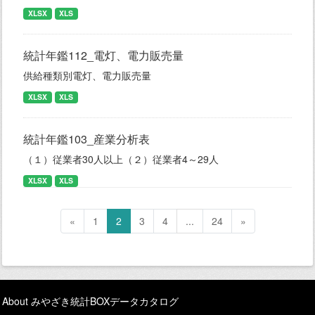
XLSX
XLS
統計年鑑112_電灯、電力販売量
供給種類別電灯、電力販売量
XLSX
XLS
統計年鑑103_産業分析表
（１）従業者30人以上（２）従業者4～29人
XLSX
XLS
«
1
2
3
4
...
24
»
About みやざき統計BOXデータカタログ