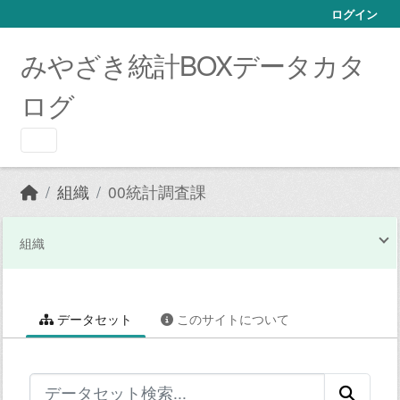
Skip to main content
ログイン
みやざき統計BOXデータカタ
ログ
組織
00統計調査課
組織
データセット
このサイトについて