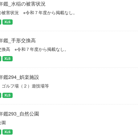
年鑑_水稲の被害状況
の被害状況 ※令和７年度から掲載なし。
XLS
年鑑_手形交換高
交換高 ※令和７年度から掲載なし。
XLS
年鑑294_娯楽施設
）ゴルフ場（２）遊技場等
XLS
年鑑293_自然公園
公園
XLS