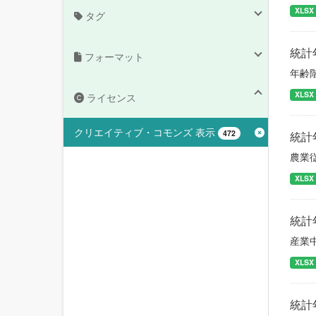
XLSX
タグ
統計
フォーマット
年齢
XLSX
ライセンス
クリエイティブ・コモンズ 表示
472
統計
農業
XLSX
統計
産業
XLSX
統計