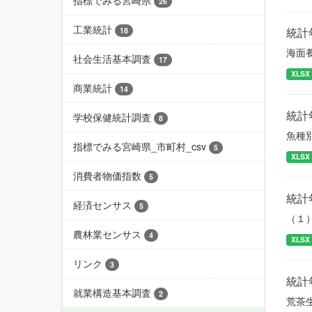
指標でみる宮崎県
26
工業統計
統計
18
海面
社会生活基本調査
17
XLSX
商業統計
14
統計
学校保健統計調査
8
魚種
指標でみる宮崎県_市町村_csv
5
XLSX
消費者物価指数
5
統計
経済センサス
5
（１
農林業センサス
4
XLSX
リンク
3
統計
就業構造基本調査
2
荒茶