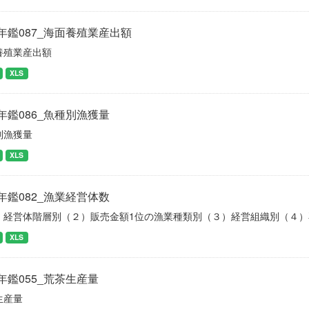
年鑑087_海面養殖業産出額
養殖業産出額
XLS
年鑑086_魚種別漁獲量
別漁獲量
XLS
年鑑082_漁業経営体数
）経営体階層別（２）販売金額1位の漁業種類別（３）経営組織別（４
XLS
年鑑055_荒茶生産量
生産量