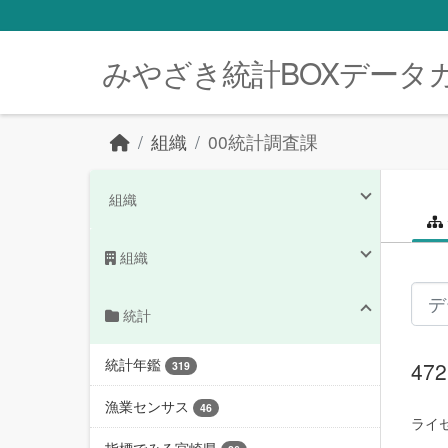
Skip to main content
みやざき統計BOXデータ
組織
00統計調査課
組織
組織
統計
統計年鑑
4
319
漁業センサス
46
ライセ