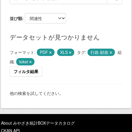
並び順
データセットが見つかりません
フォーマット:
PDF
XLS
タグ:
行政-財政
組
織:
tokei
フィルタ結果
他の検索を試してください。
About みやざき統計BOXデータカタログ
CKAN API