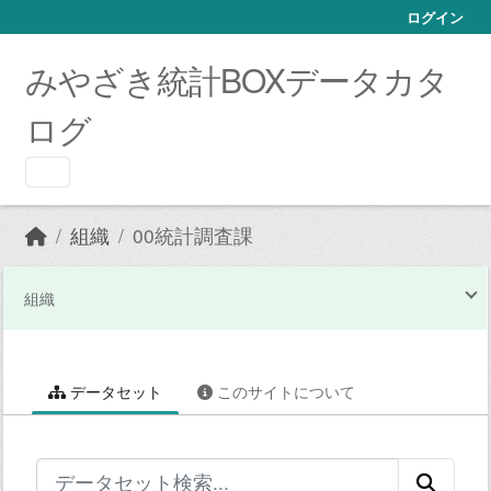
Skip to main content
ログイン
みやざき統計BOXデータカタ
ログ
組織
00統計調査課
組織
データセット
このサイトについて