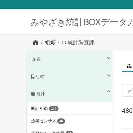
Skip to main content
みやざき統計BOXデータ
組織
00統計調査課
組織
組織
統計
統計年鑑
4
319
漁業センサス
46