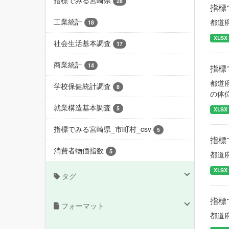
指標でみる宮崎県
28
指標
工業統計
都道
18
XLSX
社会生活基本調査
17
商業統計
14
指標
都道
学校保健統計調査
8
の体
就業構造基本調査
5
XLSX
指標でみる宮崎県_市町村_csv
5
指標
消費者物価指数
5
都道
XLSX
タグ
指標
フォーマット
都道