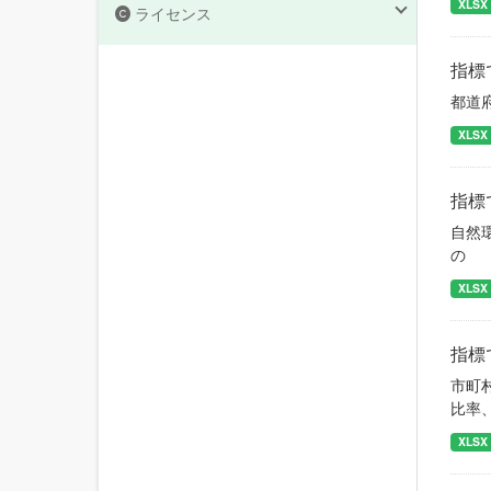
XLSX
ライセンス
指標
都道
XLSX
指標
自然
の
XLSX
指標
市町
比率
XLSX