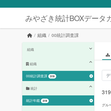
Skip to main content
みやざき統計BOXデータ
組織
00統計調査課
組織
組織
00統計調査課
319
統計
3
統計年鑑
319
グルー