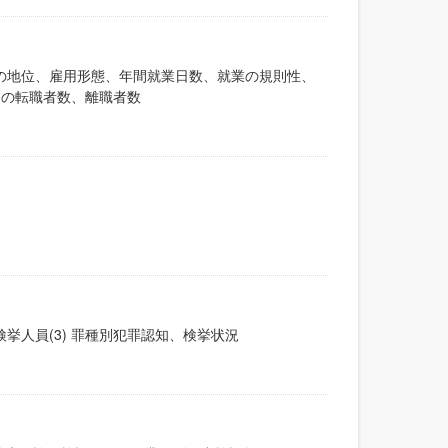
業上の地位、雇用形態、年間就業日数、就業の規則性、
年間の転職者数、離職者数
検挙人員(3) 罪種別犯罪認知、検挙状況