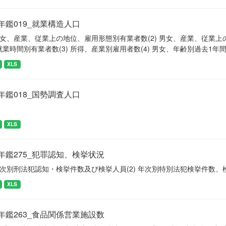
年鑑019_就業構造人口
) 男女、産業、従業上の地位、雇用形態別有業者数(2) 男女、産業、従
就業時間別有業者数(3) 所得、産業別雇用者数(4) 男女、年齢別過去1
XLS
年鑑018_国勢調査人口
XLS
年鑑275_犯罪認知、検挙状況
 年次別刑法犯認知・検挙件数及び検挙人員(2) 年次別特別法犯検挙件数、
XLS
年鑑263_食品関係営業施設数