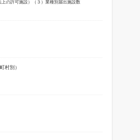
法上の許可施設）（３）業種別届出施設数
市町村別）