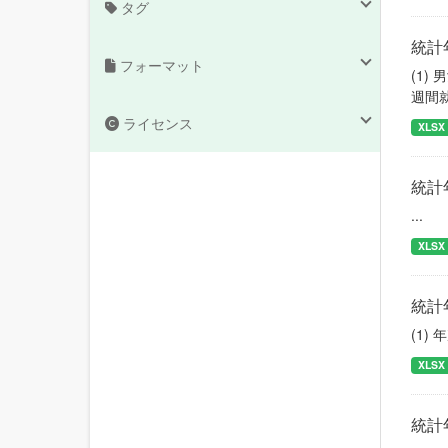
タグ
統計
フォーマット
(1
週間
ライセンス
XLSX
統計
...
XLSX
統計
(1)
XLSX
統計