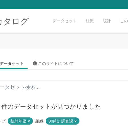
カタログ
データセット
組織
統計
この
データセット
このサイトについて
19 件のデータセットが見つかりました
プ:
統計年鑑
組織:
00統計調査課