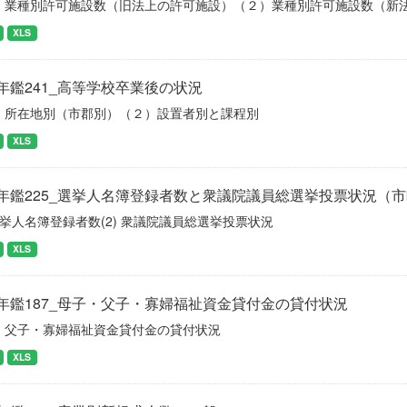
）業種別許可施設数（旧法上の許可施設）（２）業種別許可施設数（新
XLS
年鑑241_高等学校卒業後の状況
）所在地別（市郡別）（２）設置者別と課程別
XLS
年鑑225_選挙人名簿登録者数と衆議院議員総選挙投票状況（
 選挙人名簿登録者数(2) 衆議院議員総選挙投票状況
XLS
年鑑187_母子・父子・寡婦福祉資金貸付金の貸付状況
・父子・寡婦福祉資金貸付金の貸付状況
XLS