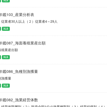
XLS
年鑑103_産業分析表
）従業者30人以上（２）従業者4～29人
XLS
年鑑087_海面養殖業産出額
養殖業産出額
XLS
年鑑086_魚種別漁獲量
別漁獲量
XLS
年鑑082_漁業経営体数
）経営体階層別（２）販売金額1位の漁業種類別（３）経営組織別（４