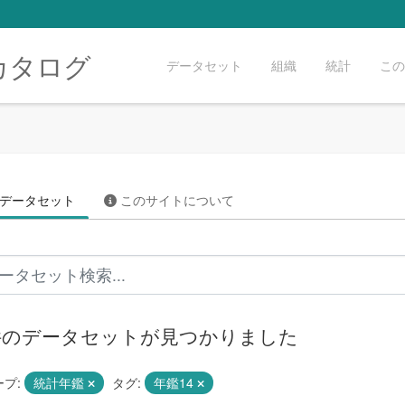
カタログ
データセット
組織
統計
この
データセット
このサイトについて
 件のデータセットが見つかりました
プ:
統計年鑑
タグ:
年鑑14