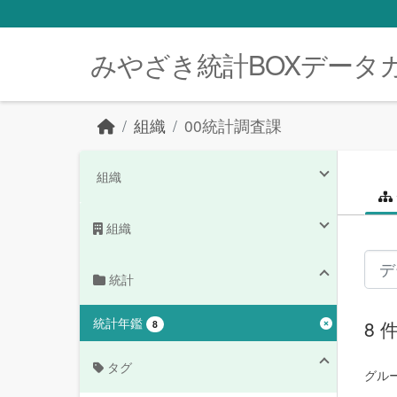
Skip to main content
みやざき統計BOXデータ
組織
00統計調査課
組織
組織
統計
統計年鑑
8
8
タグ
グルー