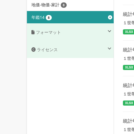
地価-物価-家計
8
統計
年鑑14
8
１世
フォーマット
XLSX
統計
ライセンス
１世
XLSX
統計
１世
XLSX
統計
１世