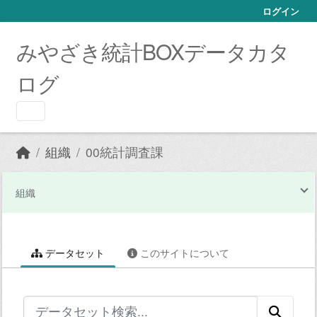
Skip to main content
ログイン
みやざき統計BOXデータカタ
ログ
組織
00統計調査課
組織
データセット
このサイトについて