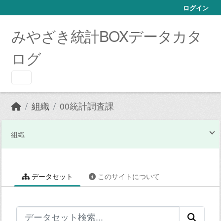
Skip to main content
ログイン
みやざき統計BOXデータカタ
ログ
組織
00統計調査課
組織
データセット
このサイトについて