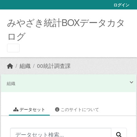
Skip to main content
ログイン
みやざき統計BOXデータカタ
ログ
組織
00統計調査課
組織
データセット
このサイトについて