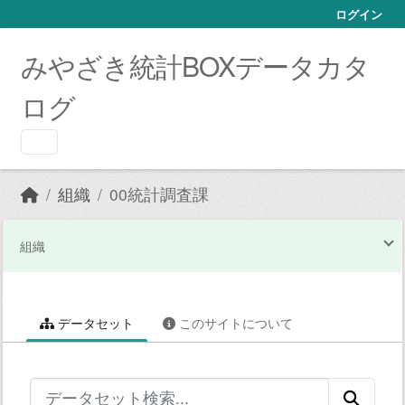
Skip to main content
ログイン
みやざき統計BOXデータカタ
ログ
組織
00統計調査課
組織
データセット
このサイトについて